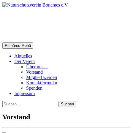
Zum
Inhalt
springen
Naturschutz­verein Bonames
e.V.
Suchen
Primäres Menü
Aktuelles
Der Verein
Über uns…
Vorstand
Mitglied werden
Kontaktformular
Spenden
Impressum
Suchen
nach:
Vorstand