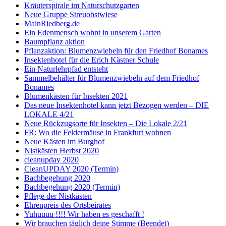
Kräuterspirale im Naturschutzgarten
Neue Gruppe Streuobstwiese
MainRiedberg.de
Ein Edenmensch wohnt in unserem Garten
Baumpflanz aktion
Pflanzaktion: Blumenzwiebeln für den Friedhof Bonames
Insektenhotel für die Erich Kästner Schule
Ein Naturlehrpfad entsteht
Sammelbehälter für Blumenzwiebeln auf dem Friedhof
Bonames
Blumenkästen für Insekten 2021
Das neue Insektenhotel kann jetzt Bezogen werden – DIE
LOKALE 4/21
Neue Rückzugsorte für Insekten – Die Lokale 2/21
FR: Wo die Feldermäuse in Frankfurt wohnen
Neue Kästen im Burghof
Nistkästen Herbst 2020
cleanupday 2020
CleanUPDAY 2020 (Termin)
Bachbegehung 2020
Bachbegehung 2020 (Termin)
Pflege der Nistkästen
Ehrenpreis des Ortsbeirates
Yuhuuuu !!!! Wir haben es geschafft !
Wir brauchen täglich deine Stimme (Beendet)