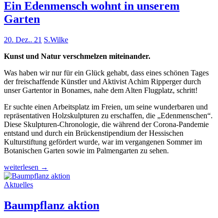
Ein Edenmensch wohnt in unserem
Garten
20. Dez.. 21
S.Wilke
Kunst und Natur verschmelzen miteinander.
Was haben wir nur für ein Glück gehabt, dass eines schönen Tages
der freischaffende Künstler und Aktivist Achim Ripperger durch
unser Gartentor in Bonames, nahe dem Alten Flugplatz, schritt!
Er suchte einen Arbeitsplatz im Freien, um seine wunderbaren und
repräsentativen Holzskulpturen zu erschaffen, die „Edenmenschen“.
Diese Skulpturen-Chronologie, die während der Corona-Pandemie
entstand und durch ein Brückenstipendium der Hessischen
Kulturstiftung gefördert wurde, war im vergangenen Sommer im
Botanischen Garten sowie im Palmengarten zu sehen.
Ein
weiterlesen
→
Edenmensch
wohnt
Aktuelles
in
unserem
Baumpflanz aktion
Garten