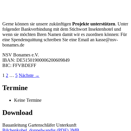
Gerne können sie unsere zukünftigen
Projekte unterstützen
. Unter
folgender Bankverbindung mit dem Stichwort Insektenhotel und
wenn sie möchten Ihren Namen damit wir es zuordnen können: Für
eine Spendenquittung schreiben Sie eine Email an kasse@nsv-
bonames.de
NSV Bonames e.V.
IBAN: DE51501900006200609849
BIC: FFVBDEFF
Beitragsnavigation
1
2
…
5
Nächste →
Termine
Keine Termine
Download
Bauanleitung Gartenschläfer Unterkunft
Bilchenkobel, doppelwandig (PDF) 3MB