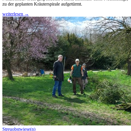
zu der geplanten Kräuterspirale aufgetürmt.
Kräuterspirale
weiterlesen
→
im
Naturschutzgarten
Streuobstwiese(n)