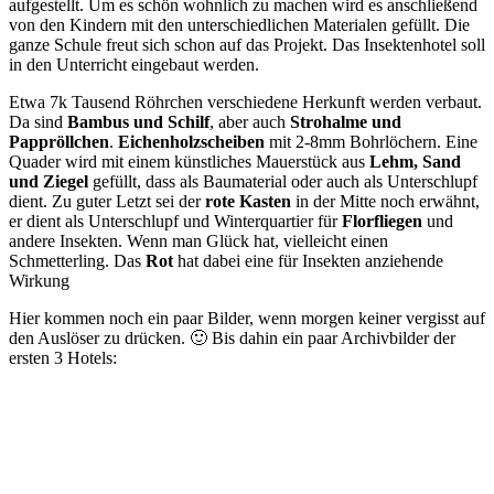
aufgestellt. Um es schön wohnlich zu machen wird es anschließend
von den Kindern mit den unterschiedlichen Materialen gefüllt. Die
ganze Schule freut sich schon auf das Projekt. Das Insektenhotel soll
in den Unterricht eingebaut werden.
Etwa 7k Tausend Röhrchen verschiedene Herkunft werden verbaut.
Da sind
Bambus und Schilf
, aber auch
Strohalme und
Pappröllchen
.
Eichenholzscheiben
mit 2-8mm Bohrlöchern. Eine
Quader wird mit einem künstliches Mauerstück aus
Lehm, Sand
und Ziegel
gefüllt, dass als Baumaterial oder auch als Unterschlupf
dient. Zu guter Letzt sei der
rote Kasten
in der Mitte noch erwähnt,
er dient als Unterschlupf und Winterquartier für
Florfliegen
und
andere Insekten. Wenn man Glück hat, vielleicht einen
Schmetterling. Das
Rot
hat dabei eine für Insekten anziehende
Wirkung
Hier kommen noch ein paar Bilder, wenn morgen keiner vergisst auf
den Auslöser zu drücken. 🙂 Bis dahin ein paar Archivbilder der
ersten 3 Hotels: