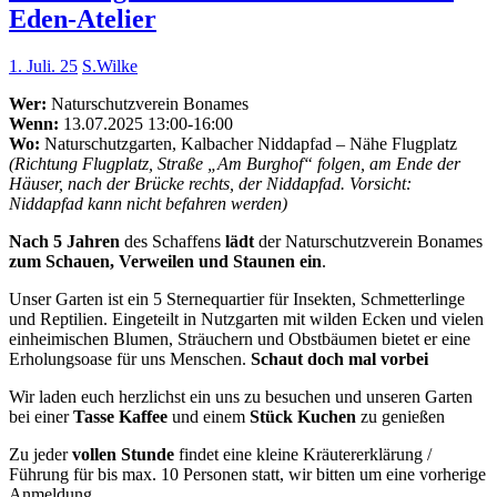
Eden-Atelier
1. Juli. 25
S.Wilke
Wer:
Naturschutzverein Bonames
Wenn:
13.07.2025 13:00-16:00
Wo:
Naturschutzgarten, Kalbacher Niddapfad – Nähe Flugplatz
(Richtung Flugplatz, Straße „Am Burghof“ folgen, am Ende der
Häuser, nach der Brücke rechts, der Niddapfad. Vorsicht:
Niddapfad kann nicht befahren werden)
Nach 5 Jahren
des Schaffens
lädt
der Naturschutzverein Bonames
zum Schauen, Verweilen und Staunen ein
.
Unser Garten ist ein 5 Sternequartier für Insekten, Schmetterlinge
und Reptilien. Eingeteilt in Nutzgarten mit wilden Ecken und vielen
einheimischen Blumen, Sträuchern und Obstbäumen bietet er eine
Erholungsoase für uns Menschen.
Schaut doch mal vorbei
Wir laden euch herzlichst ein uns zu besuchen und unseren Garten
bei einer
Tasse Kaffee
und einem
Stück Kuchen
zu genießen
Zu jeder
vollen Stunde
findet eine kleine Kräutererklärung /
Führung für bis max. 10 Personen statt, wir bitten um eine vorherige
Anmeldung