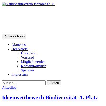
Zum
Inhalt
springen
Naturschutz­verein Bonames
e.V.
Suchen
Primäres Menü
Aktuelles
Der Verein
Über uns…
Vorstand
Mitglied werden
Kontaktformular
Spenden
Impressum
Suchen
nach:
Aktuelles
Ideenwettbewerb Biodiversität -1. Platz