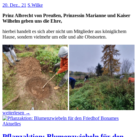
20. Dez.. 21
S.Wilke
Prinz Albrecht von Preußen, Prinzessin Marianne und Kaiser
Wilhelm geben uns die Ehre,
hierbei handelt es sich aber nicht um Mitglieder aus königlichem
Hause, sondern vielmehr um edle und alte Obstsorten.
Baumpflanz
weiterlesen
→
aktion
Aktuelles
Pflanzaktion: Blumenzwiebeln für den